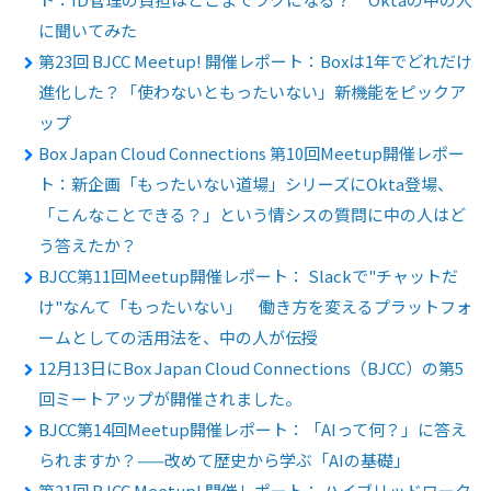
に聞いてみた
第23回 BJCC Meetup! 開催レポート：Boxは1年でどれだけ
進化した？「使わないともったいない」新機能をピックア
ップ
Box Japan Cloud Connections 第10回Meetup開催レポー
ト：新企画「もったいない道場」シリーズにOkta登場、
「こんなことできる？」という情シスの質問に中の人はど
う答えたか？
BJCC第11回Meetup開催レポート： Slackで"チャットだ
け"なんて「もったいない」 働き方を変えるプラットフォ
ームとしての活用法を、中の人が伝授
12月13日にBox Japan Cloud Connections（BJCC）の第5
回ミートアップが開催されました。
BJCC第14回Meetup開催レポート：「AIって何？」に答え
られますか？——改めて歴史から学ぶ「AIの基礎」
第21回 BJCC Meetup! 開催レポート： ハイブリッドワーク