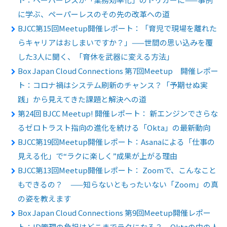
に学ぶ、ペーパーレスのその先の改革への道
BJCC第15回Meetup開催レポート：「育児で現場を離れた
らキャリアはおしまいですか？」——世間の思い込みを覆
した3人に聞く、「育休を武器に変える方法」
Box Japan Cloud Connections 第7回Meetup 開催レポー
ト：コロナ禍はシステム刷新のチャンス？「予期せぬ実
践」から見えてきた課題と解決への道
第24回 BJCC Meetup! 開催レポート： 新エンジンでさらな
るゼロトラスト指向の進化を続ける「Okta」の最新動向
BJCC第19回Meetup開催レポート：Asanaによる「仕事の
見える化」で“ラクに楽しく”成果が上がる理由
BJCC第13回Meetup開催レポート： Zoomで、こんなこと
もできるの？ ——知らないともったいない「Zoom」の真
の姿を教えます
Box Japan Cloud Connections 第9回Meetup開催レポー
ト：ID管理の負担はどこまでラクになる？ Oktaの中の人