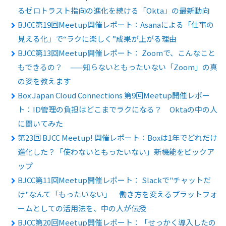
るゼロトラスト指向の進化を続ける「Okta」の最新動向
BJCC第19回Meetup開催レポート：Asanaによる「仕事の
見える化」で“ラクに楽しく”成果が上がる理由
BJCC第13回Meetup開催レポート： Zoomで、こんなこと
もできるの？ ——知らないともったいない「Zoom」の真
の姿を教えます
Box Japan Cloud Connections 第9回Meetup開催レポー
ト：ID管理の負担はどこまでラクになる？ Oktaの中の人
に聞いてみた
第23回 BJCC Meetup! 開催レポート：Boxは1年でどれだけ
進化した？「使わないともったいない」新機能をピックア
ップ
BJCC第11回Meetup開催レポート： Slackで"チャットだ
け"なんて「もったいない」 働き方を変えるプラットフォ
ームとしての活用法を、中の人が伝授
BJCC第20回Meetup開催レポート：「せっかく導入したの