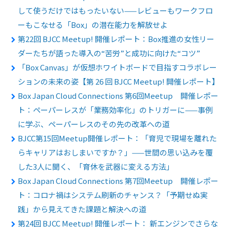
して使うだけではもったいない——レビューもワークフロ
ーもこなせる「Box」の潜在能力を解放せよ
第22回 BJCC Meetup! 開催レポート：Box推進の女性リー
ダーたちが語った導入の“苦労”と成功に向けた“コツ”
「Box Canvas」が仮想ホワイトボードで目指すコラボレー
ションの未来の姿【第 26 回 BJCC Meetup! 開催レポート】
Box Japan Cloud Connections 第6回Meetup 開催レポー
ト：ペーパーレスが「業務効率化」のトリガーに——事例
に学ぶ、ペーパーレスのその先の改革への道
BJCC第15回Meetup開催レポート：「育児で現場を離れた
らキャリアはおしまいですか？」——世間の思い込みを覆
した3人に聞く、「育休を武器に変える方法」
Box Japan Cloud Connections 第7回Meetup 開催レポー
ト：コロナ禍はシステム刷新のチャンス？「予期せぬ実
践」から見えてきた課題と解決への道
第24回 BJCC Meetup! 開催レポート： 新エンジンでさらな