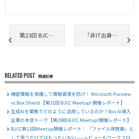
第23回 BJCC Meetup! 開催レポート：Boxは1年でどれだけ進化した？「使わないともったいない」新機能をピックアップ
「非IT出身の情シス部長」と「 ITを知り尽くした情シスリーダー」が激論互いのIT戦略に斬り込んでわかった「新たな発見」とは（前編）
RELATED POST
関連記事
機密情報を保護して情報漏洩を防げ！ Microsoft Purview
vs Box Shield 【第31回 BJCC Meetup! 開催レポート】
生成AIを業務でどのように活用しているのか？Box AI導入
企業の本音トーク【第29回 BJCC Meetup!開催レポート】
BJCC第12回Meetup開催レポート： 「ファイル保管庫」と
して使うだけではもったいない——レビューもワークフロ