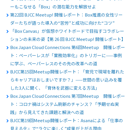
ーもこなせる「Box」の潜在能力を解放せよ
第22回 BJCC Meetup! 開催レポート：Box推進の女性リー
ダーたちが語った導入の“苦労”と成功に向けた“コツ”
「Box Canvas」が仮想ホワイトボードで目指すコラボレー
ションの未来の姿【第 26 回 BJCC Meetup! 開催レポート】
Box Japan Cloud Connections 第6回Meetup 開催レポー
ト：ペーパーレスが「業務効率化」のトリガーに——事例
に学ぶ、ペーパーレスのその先の改革への道
BJCC第15回Meetup開催レポート：「育児で現場を離れた
らキャリアはおしまいですか？」——世間の思い込みを覆
した3人に聞く、「育休を武器に変える方法」
Box Japan Cloud Connections 第7回Meetup 開催レポー
ト：コロナ禍はシステム刷新のチャンス？「予期せぬ実
践」から見えてきた課題と解決への道
BJCC第19回Meetup開催レポート：Asanaによる「仕事の
見える化」で“ラクに楽しく”成果が上がる理由