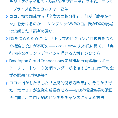
氏が「アジャイル的・SaaS的アプローチ」で挑む、エンタ
ープライズ企業のカルチャー変革
コロナ禍で加速する「企業の二極分化」、何が「成長か否
か」を分けるのか——ケンブリッジVPの白川氏がDXの現場
で実感した「両者の違い」
DXを進めるためには、「トップのビジョンとIT現場をつな
ぐ橋渡し役」が不可欠——AWS Heroの丸本氏に聞く、「実
行可能なグランドデザインを描ける人材」の育て方
Box Japan Cloud Connections 第8回Meetup開催レポー
ト：リモートワーク銘柄ベンダーが指摘する“コロナ下の企
業の課題”と“解決策”
コロナ禍がもたらした「強制的働き方改革」、そこから得
た「気付き」が企業を成長させる——BIJ統括編集長の浜田
氏に聞く、コロナ禍のピンチをチャンスに変える方法