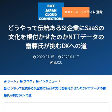
BJCC コミュニティに登録
どうやって伝統あるSI企業にSaaSの
文化を根付かせたのか
NTTデータ
の
齋藤氏が挑むDXへの道
2020.07.15
2023.01.17
BJCC
ホーム
ブログ
インタビュー
どうやって伝統あるSI企業にSaaSの文化を根付かせたのかNTTデータの齋
藤氏が挑むDXへの道