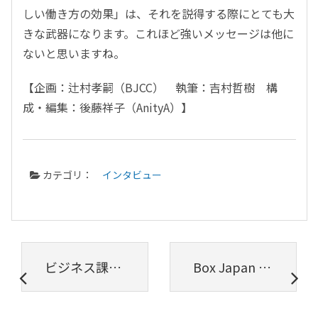
しい働き方の効果」は、それを説得する際にとても大
きな武器になります。これほど強いメッセージは他に
ないと思いますね。
【企画：辻村孝嗣（BJCC） 執筆：吉村哲樹 構
成・編集：後藤祥子（AnityA）】
カテゴリ：
インタビュー
ビジネス課題を「自分の頭で考え、解決できる文化」を浸透させ、それを支える環境をITで構築する——外資系企業のよさを取り入れながらDXを推進する東急不動産ホールディングス柏崎氏が目指す「働き方改革」
Box Japan Cloud Connections 第7回Meetup 開催レポート：コロナ禍はシステム刷新のチャンス？「予期せぬ実践」から見えてきた課題と解決への道