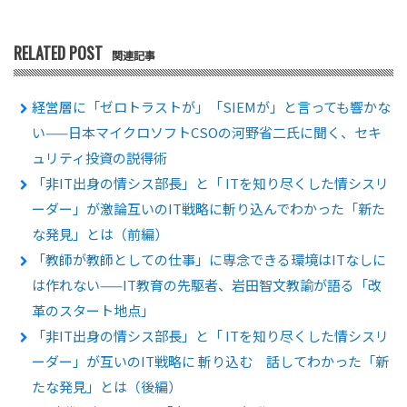
RELATED POST
関連記事
経営層に「ゼロトラストが」「SIEMが」と言っても響かな
い——日本マイクロソフトCSOの河野省二氏に聞く、セキ
ュリティ投資の説得術
「非IT出身の情シス部長」と「 ITを知り尽くした情シスリ
ーダー」が激論互いのIT戦略に斬り込んでわかった「新た
な発見」とは（前編）
「教師が教師としての仕事」に専念できる環境はITなしに
は作れない——IT教育の先駆者、岩田智文教諭が語る「改
革のスタート地点」
「非IT出身の情シス部長」と「 ITを知り尽くした情シスリ
ーダー」が互いのIT戦略に 斬り込む 話してわかった「新
たな発見」とは（後編）