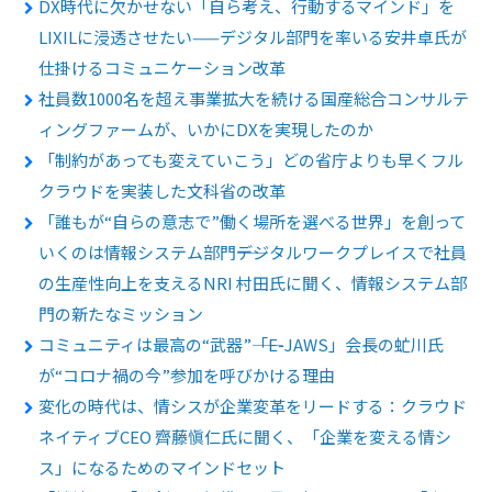
DX時代に欠かせない「自ら考え、行動するマインド」を
LIXILに浸透させたい——デジタル部門を率いる安井卓氏が
仕掛けるコミュニケーション改革
社員数1000名を超え事業拡大を続ける国産総合コンサルテ
ィングファームが、いかにDXを実現したのか
「制約があっても変えていこう」どの省庁よりも早くフル
クラウドを実装した文科省の改革
「誰もが“自らの意志で”働く場所を選べる世界」を創って
いくのは情報システム部門――デジタルワークプレイスで社員
の生産性向上を支えるNRI 村田氏に聞く、情報システム部
門の新たなミッション
コミュニティは最高の“武器”――「E-JAWS」会長の虻川氏
が“コロナ禍の今”参加を呼びかける理由
変化の時代は、情シスが企業変革をリードする：クラウド
ネイティブCEO 齊藤愼仁氏に聞く、「企業を変える情シ
ス」になるためのマインドセット