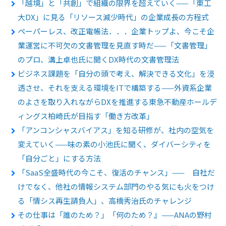
「越境」と「共創」で組織の限界を超えていく——「東工
大DX」に見る「リソース減少時代」の企業成長の方程式
ペーパーレス、改正電帳法．．．企業トップよ、今こそ企
業運営に不可欠の文書管理を見直す時だ——「文書管理」
のプロ、溝上卓也氏に聞くDX時代の文書管理法
ビジネス課題を「自分の頭で考え、解決できる文化」を浸
透させ、それを支える環境をITで構築する——外資系企業
のよさを取り入れながらDXを推進する東急不動産ホールデ
ィングス柏崎氏が目指す「働き方改革」
「アンコンシャスバイアス」を知る研修が、社内の空気を
変えていく——味の素の小池氏に聞く、ダイバーシティを
「自分ごと」にする方法
「SaaS全盛時代の今こそ、復活のチャンス」—— 自社だ
けでなく、他社の情報システム部門のやる気にも火をつけ
る「情シス再生請負人」、高橋秀治氏のチャレンジ
その仕事は「誰のため？」「何のため？』——ANAの野村