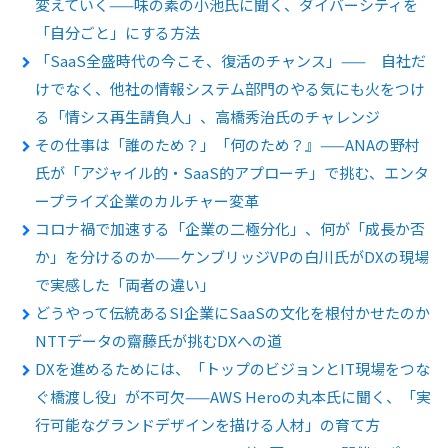
変えていく——味の素の小池氏に聞く、ダイバーシティを
「自分ごと」にする方法
「SaaS全盛時代の今こそ、復活のチャンス」—— 自社だ
けでなく、他社の情報システム部門のやる気にも火をつけ
る「情シス再生請負人」、高橋秀治氏のチャレンジ
その仕事は「誰のため？」「何のため？』——ANAの野村
氏が「アジャイル的・SaaS的アプローチ」で挑む、エンタ
ープライズ企業のカルチャー変革
コロナ禍で加速する「企業の二極分化」、何が「成長か否
か」を分けるのか——ケンブリッジVPの白川氏がDXの現場
で実感した「両者の違い」
どうやって伝統あるSI企業にSaaSの文化を根付かせたのか
NTTデータの齋藤氏が挑むDXへの道
DXを進めるためには、「トップのビジョンとIT現場をつな
ぐ橋渡し役」が不可欠——AWS Heroの丸本氏に聞く、「実
行可能なグランドデザインを描ける人材」の育て方