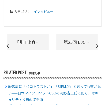
カテゴリ：
インタビュー
「非IT出身の情シス部長」と「 ITを知り尽くした情シスリーダー」が激論互いのIT戦略に斬り込んでわかった「新たな発見」とは（前編）
第25回 BJCC Meetup! 開催レポート： ビデオ会議だけなんてもったいない！ UCプラットフォームへ進化するZoomの最新情報
RELATED POST
関連記事
経営層に「ゼロトラストが」「SIEMが」と言っても響かな
い——日本マイクロソフトCSOの河野省二氏に聞く、セキ
ュリティ投資の説得術