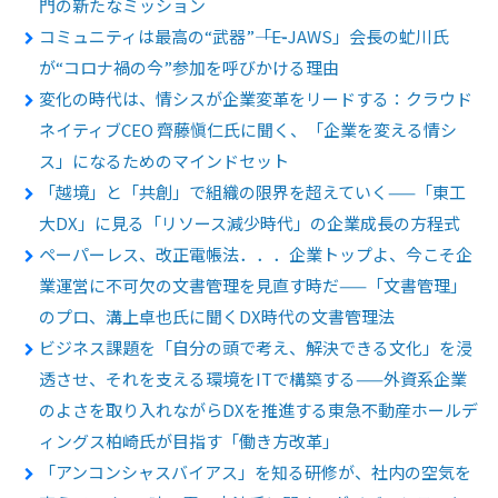
門の新たなミッション
コミュニティは最高の“武器”――「E-JAWS」会長の虻川氏
が“コロナ禍の今”参加を呼びかける理由
変化の時代は、情シスが企業変革をリードする：クラウド
ネイティブCEO 齊藤愼仁氏に聞く、「企業を変える情シ
ス」になるためのマインドセット
「越境」と「共創」で組織の限界を超えていく——「東工
大DX」に見る「リソース減少時代」の企業成長の方程式
ペーパーレス、改正電帳法．．．企業トップよ、今こそ企
業運営に不可欠の文書管理を見直す時だ——「文書管理」
のプロ、溝上卓也氏に聞くDX時代の文書管理法
ビジネス課題を「自分の頭で考え、解決できる文化」を浸
透させ、それを支える環境をITで構築する——外資系企業
のよさを取り入れながらDXを推進する東急不動産ホールデ
ィングス柏崎氏が目指す「働き方改革」
「アンコンシャスバイアス」を知る研修が、社内の空気を