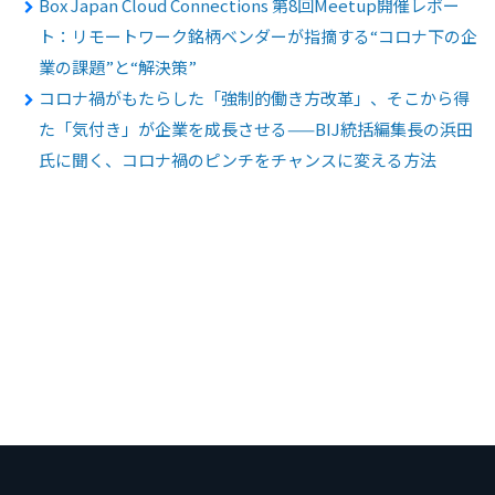
Box Japan Cloud Connections 第8回Meetup開催レポー
ト：リモートワーク銘柄ベンダーが指摘する“コロナ下の企
業の課題”と“解決策”
コロナ禍がもたらした「強制的働き方改革」、そこから得
た「気付き」が企業を成長させる——BIJ統括編集長の浜田
氏に聞く、コロナ禍のピンチをチャンスに変える方法