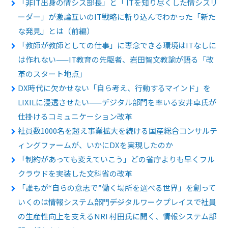
「非IT出身の情シス部長」と「 ITを知り尽くした情シスリ
ーダー」が激論互いのIT戦略に斬り込んでわかった「新た
な発見」とは（前編）
「教師が教師としての仕事」に専念できる環境はITなしに
は作れない——IT教育の先駆者、岩田智文教諭が語る「改
革のスタート地点」
DX時代に欠かせない「自ら考え、行動するマインド」を
LIXILに浸透させたい——デジタル部門を率いる安井卓氏が
仕掛けるコミュニケーション改革
社員数1000名を超え事業拡大を続ける国産総合コンサルテ
ィングファームが、いかにDXを実現したのか
「制約があっても変えていこう」どの省庁よりも早くフル
クラウドを実装した文科省の改革
「誰もが“自らの意志で”働く場所を選べる世界」を創って
いくのは情報システム部門――デジタルワークプレイスで社員
の生産性向上を支えるNRI 村田氏に聞く、情報システム部