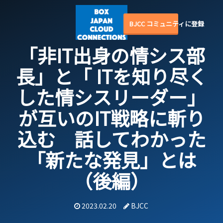
BJCC コミュニティに登録
「非IT出身の情シス部
長」と「 ITを知り尽く
した情シスリーダー」
が
互いのIT戦略に斬り
込む 話してわかった
「新たな発見」とは
（後編）
2023.02.20
BJCC